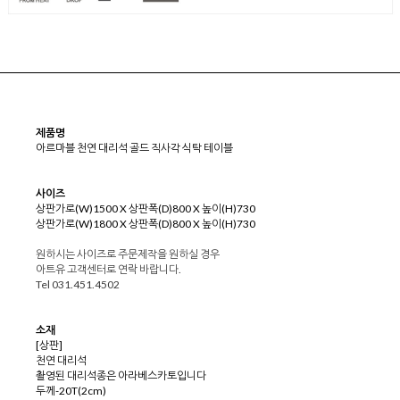
제품명
아르마블 천연 대리석 골드 직사각 식탁 테이블
사이즈
상판가로(W)1500 X 상판폭(D)800 X 높이(H)730
상판가로(W)1800 X 상판폭(D)800 X 높이(H)730
원하시는 사이즈로 주문제작을 원하실 경우
아트유 고객센터로 연락 바랍니다.
Tel 031.451.4502
소재
[상판]
천연 대리석
촬영된 대리석종은 아라베스카토입니다
두께-20T(2cm)