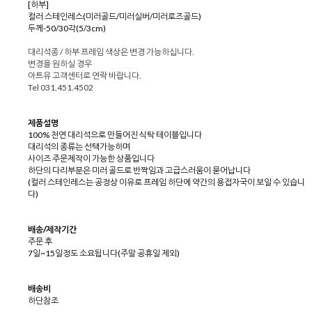
[하부]
컬러 스테인레스(미러골드/미러실버/미러로즈골드)
두께-50/30각(5/3cm)
대리석종 / 하부 프레임 색상은 변경 가능하십니다.
변경을 원하실 경우
아트유 고객센터로 연락 바랍니다.
Tel 031.451.4502
제품설명
100% 천연 대리석으로 만들어진 식탁 테이블입니다
대리석의 종류는 선택가능하며
사이즈 주문제작이 가능한 상품입니다
하단의 다리부분은 미러 골드로 반짝임과 고급스러움이 묻어납니다
(컬러 스테인레스는 공정상 이유로 프레임 하단에 약간의 용접자국이 보일 수 있습니
다)
배송/제작기간
주문 후
7일~15일정도 소요됩니다(주말 공휴일 제외)
배송비
하단참조