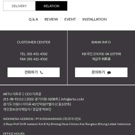
DELIVERY
RELATION
Q & A
/
REVIEW
/
EVENT
/
INSTALLATION
CUSTOMER CENTER
BANK INFO
TEL. 031-451-4502
KB국민 276701-04-237598
FAX. 031-421-4502
예금주
아트유
전화하기
문의하기
ARTU 아트유
|
CEO 이호준
211-08-91112
|
2022-경기의왕-0208호
|
info@artu.co.kr
경기도 의왕시 이미로 40 인덕원IT밸리 (C동107호)
개인정보관리책임자 / 정길영 박보민
INDONESIA ADDRESS / PT KODANARINDO (주)코다나린도
JI.Raya Prof Dr.IR soetami Km 8 Kp Binong Desa Citeras Kec Rangkas Bitung Lebak Indonesia
OFFICE HOURS