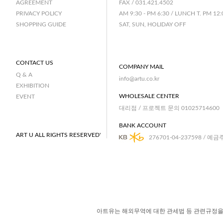
FAX / 031.421.4502
AGREEMENT
AM 9:30 - PM 6:30 / LUNCH T. PM 12:
PRIVACY POLICY
SAT, SUN, HOLIDAY OFF
SHOPPING GUIDE
CONTACT US
COMPANY MAIL
Q & A
info@artu.co.kr
EXHIBITION
WHOLESALE CENTER
EVENT
대리점 / 프로젝트 문의 01025714600
BANK ACCOUNT
ART U ALL RIGHTS RESERVED'
276701-04-237598 / 예금
아트유는 해외무역에 대한 관세법 등 관련규정을