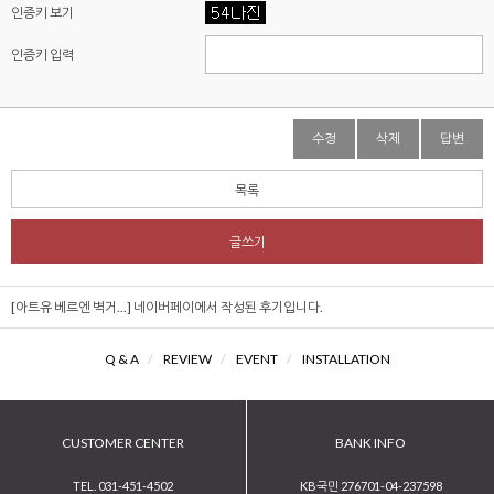
인증키 보기
인증키 입력
수정
삭제
답변
목록
글쓰기
[아트유 베르엔 벽거...]
네이버페이에서 작성된 후기입니다.
Q & A
/
REVIEW
/
EVENT
/
INSTALLATION
CUSTOMER CENTER
BANK INFO
TEL. 031-451-4502
KB국민 276701-04-237598