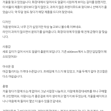
거울을 찾고 있었습니다. 화장대에서 일어서도 얼굴이 시원하게 보이는 길이를 원했지만,
이 비율의 제품이 생각보다 많지 않았고, 과하지 않은 프렌치무드로 찾다보니 선택지가 줄
었습니다. 약 두달 정도 찾다가 해당 제품을 드디어 찾았네요.
디자인
처음 받아보고, 너무 긴가 싶었지만 막상 놓고보니 볼수록 이쁘네요.
라인이 과하지 않으면서 분위기를 살려줍니다. 화장대 위에 두었을 때 전체 균형이 잘 맞습
니다.
사용감
세로 길이가 길어 서서도 얼굴이 충분히 보입니다. 기존 600mm에서 느꼈던 답답함이 해
소되었어요!
아쉬운 점
마감 퀄리티는 가격대 수준입니다. 프레임에 기스가 꽤 있었고, 거울 두께가 얇아 견고함은
다소 아쉽습니다.
총평
거울 찾다가 맘에 드는게 없어서 그냥 서랍장 나눔하고, 이참에 화장대세트를 하나 구매할
까 고민했어요. 이왕사는거 좋은걸로 하자 생각하고 몇가지 봐 두었는데, 거울을 배치하고
나니 마음에 쏙 들어서 몇넌 더 쓸수 있을것 같네요.