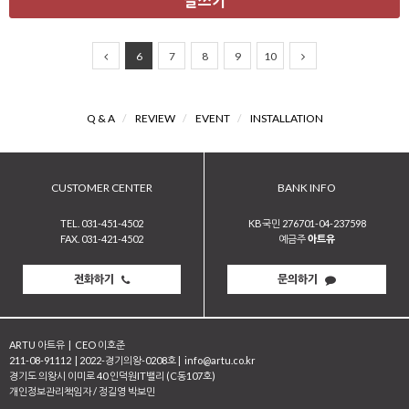
글쓰기
6
7
8
9
10
Q & A
/
REVIEW
/
EVENT
/
INSTALLATION
CUSTOMER CENTER
BANK INFO
TEL. 031-451-4502
KB국민 276701-04-237598
FAX. 031-421-4502
예금주
아트유
전화하기
문의하기
ARTU 아트유
|
CEO 이호준
211-08-91112
|
2022-경기의왕-0208호
|
info@artu.co.kr
경기도 의왕시 이미로 40 인덕원IT밸리 (C동107호)
개인정보관리책임자 / 정길영 박보민