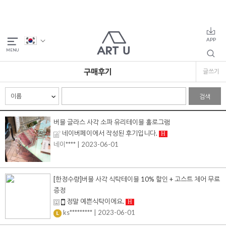
구매후기
글쓰기
검색
버블 글라스 사각 소파 유리테이블 홀로그램
네이버페이에서 작성된 후기입니다.
H
네이****
| 2023-06-01
[한정수량]버블 사각 식탁테이블 10% 할인 + 고스트 체어 무료
증정
정말 예쁜식탁이에요.
H
ks*********
| 2023-06-01