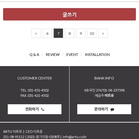
글쓰기
6
7
8
9
10
Q & A
/
REVIEW
/
EVENT
/
INSTALLATION
CUSTOMER CENTER
BANK INFO
TEL. 031-451-4502
KB국민 276701-04-237598
FAX. 031-421-4502
예금주
아트유
전화하기
문의하기
ARTU 아트유
|
CEO 이호준
211-08-91112
|
2022-경기의왕-0208호
|
info@artu.co.kr