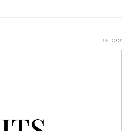
38967
Hits :