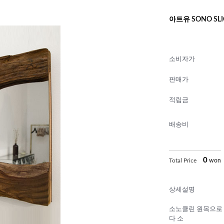
아트유 SONO SL
소비자가
판매가
적립금
배송비
0
Total Price
won
상세설명
소노클린 원목으로 
다 소