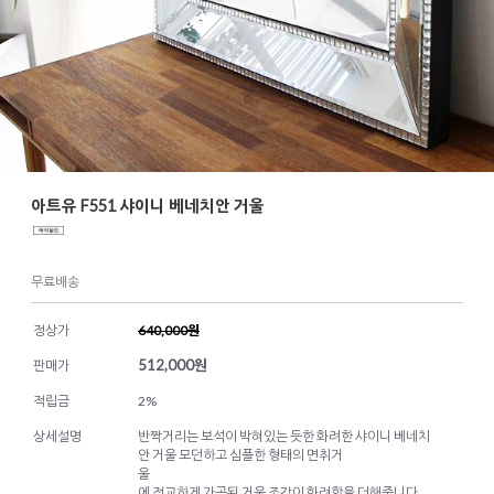
아트유 F551 샤이니 베네치안 거울
무료배송
정상가
640,000원
512,000
원
판매가
적립금
2%
상세설명
반짝거리는 보석이 박혀있는 듯한 화려한 샤이니 베네치
안 거울 모던하고 심플한 형태의 면취거
울
에 정교하게 가공된 거울 조각이 화려함을 더해줍니다