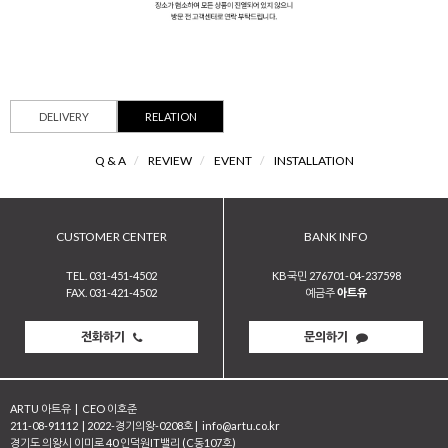
DELIVERY
RELATION
Q & A
/
REVIEW
/
EVENT
/
INSTALLATION
CUSTOMER CENTER
BANK INFO
TEL. 031-451-4502
KB국민 276701-04-237598
FAX. 031-421-4502
예금주
아트유
전화하기
문의하기
ARTU 아트유
|
CEO 이호준
211-08-91112
|
2022-경기의왕-0208호
|
info@artu.co.kr
경기도 의왕시 이미로 40 인덕원IT밸리 (C동107호)