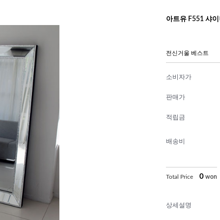
아트유 F551 샤
전신거울 베스트
소비자가
판매가
적립금
배송비
0
Total Price
won
상세설명