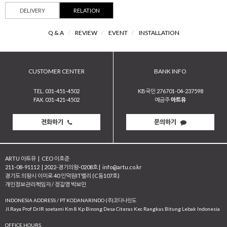
DELIVERY
RELATION
Q & A
/
REVIEW
/
EVENT
/
INSTALLATION
CUSTOMER CENTER
BANK INFO
TEL. 031-451-4502
KB국민 276701-04-237598
FAX. 031-421-4502
예금주
아트유
전화하기
문의하기
ARTU 아트유
|
CEO 이호준
211-08-91112
|
2022-경기의왕-0208호
|
info@artu.co.kr
경기도 의왕시 이미로 40 인덕원IT밸리 (C동107호)
개인정보관리책임자 / 정길영 박보민
INDONESIA ADDRESS / PT KODANARINDO (주)코다나린도
JI.Raya Prof Dr.IR soetami Km 8 Kp Binong Desa Citeras Kec Rangkas Bitung Lebak Indonesia
OFFICE HOURS