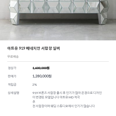
아트유 919 베네치안 서랍장 실버
무료배송
정상가
1,600,000원
1,280,000
원
판매가
적립금
2%
상세설명
919 브론즈 서랍장 출시 후 인기가 많아 은경으로 디자인
이 변경된 모델입니다 아트유 MD 적극
추
천 서랍장이며 웨딩 스튜디오에서 인기가 많습니다