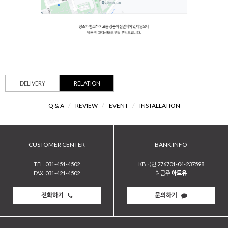
DELIVERY
RELATION
Q & A
/
REVIEW
/
EVENT
/
INSTALLATION
CUSTOMER CENTER
BANK INFO
TEL. 031-451-4502
KB국민 276701-04-237598
FAX. 031-421-4502
예금주
아트유
전화하기
문의하기