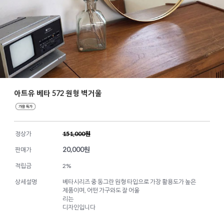
아트유 베타 572 원형 벽거울
정상가
151,000원
20,000
원
판매가
적립금
2%
상세설명
베타시리즈 중 동그란 원형 타입으로 가장 활용도가 높은
제품이며, 어떤 가구와도 잘 어울
리는
디자인입니다