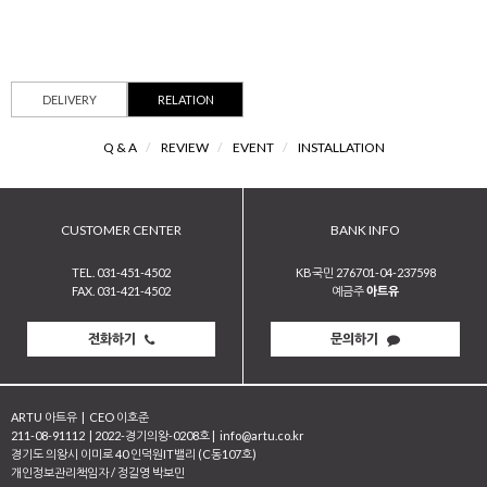
DELIVERY
RELATION
Q & A
/
REVIEW
/
EVENT
/
INSTALLATION
CUSTOMER CENTER
BANK INFO
TEL. 031-451-4502
KB국민 276701-04-237598
FAX. 031-421-4502
예금주
아트유
전화하기
문의하기
ARTU 아트유
|
CEO 이호준
211-08-91112
|
2022-경기의왕-0208호
|
info@artu.co.kr
경기도 의왕시 이미로 40 인덕원IT밸리 (C동107호)
개인정보관리책임자 / 정길영 박보민