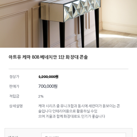
아트유 케마 808 베네치안 1단 화장대 콘솔
정상가
1,200,000원
700,000
원
판매가
적립금
2%
상세설명
케마 시리즈 중 유니크함과 동시에 세련미가 돋보이는 콘
솔입니다 인테리어용으로 활용하실 수있
으며 거울과 함께 화장대로도 인기가 좋습니다