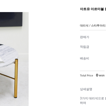
아트유 아르마블 원
대리석 / 스타투아리
판매가
적립금
배송비
0
Total Price
won
상세설명
3가지 대리석으로 
하며