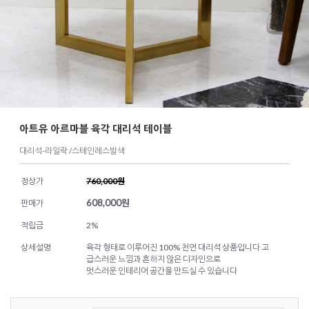
아트유 아르마블 육각 대리석 테이블
대리석-라일락 /스테인레스발색
정상가
760,000원
608,000
원
판매가
적립금
2%
상세설명
육각 형태로 이루어진 100% 천연 대리석 상품입니다 고
급스러운 느낌과 흔하지 않은 디자인으로
멋스러운 인테리어 공간을 만드실 수 있습니다