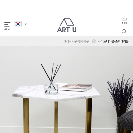
대리석가구/철재가구
사이드테이블/소파테이블