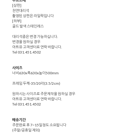
주요소재
[상판]
천연대리석
촬영된 상판은 라일락입니다
[하부]
골드 발색 스테인레스
대리석종은 변경 가능하십니다.
변경을 원하실 경우
아트유 고객센터로 연락 바랍니다.
Tel 031.451.4502
사이즈
너비630x폭630x높이500mm
프레임 두께-35/20각(3.5/2cm)
원하시는 사이즈로 주문제작을 원하실 경우
아트유 고객센터로 연락 바랍니다.
Tel 031.451.4502
배송기간
주문완료 후 7~15일정도 소요됩니다
(주말/공휴일 제외)