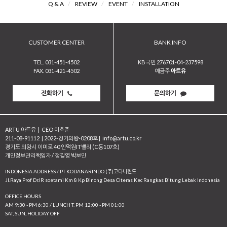
Q & A
/
REVIEW
/
EVENT
/
INSTALLATION
CUSTOMER CENTER
BANK INFO
TEL. 031-451-4502
KB국민 276701-04-237598
FAX. 031-421-4502
예금주
아트유
전화하기
문의하기
ARTU 아트유
|
CEO 이호준
211-08-91112
|
2022-경기의왕-0208호
|
info@artu.co.kr
경기도 의왕시 이미로 40 인덕원IT밸리 (C동107호)
개인정보관리책임자 / 정길영 박보민
INDONESIA ADDRESS / PT KODANARINDO (주)코다나린도
JI.Raya Prof Dr.IR soetami Km 8 Kp Binong Desa Citeras Kec Rangkas Bitung Lebak Indonesia
OFFICE HOURS
AM 9:30 - PM 6:30 / LUNCH T. PM 12:00 - PM 01:00
SAT, SUN, HOLIDAY OFF