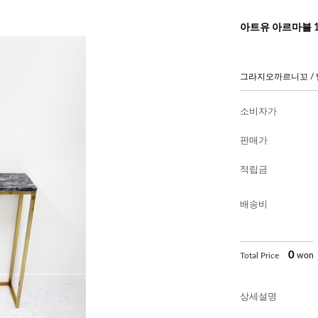
아트유 아르마블 
그라지오까르니꼬 /
소비자가
판매가
적립금
배송비
0
Total Price
won
상세설명