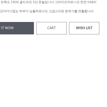
 만족도 1위의 골드라인 1단 콘솔입니다 그라지오까르니꼬 천연 이태리
 군더더기없는 하부가 심플하면서도 고급스러운 분위기를 연출합니다
 IT NOW
CART
WISH LIST