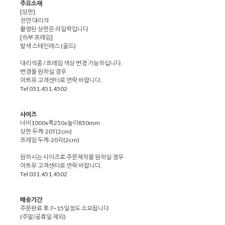
주요소재
[상판]
천연 대리석
촬영된 상판은 라일락입니다
[하부 프레임]
발색 스테인레스 (골드)
대리석종 / 프레임 색상 변경 가능하십니다.
변경을 원하실 경우
아트유 고객센터로 연락 바랍니다.
Tel 031.451.4502
사이즈
너비1000x폭250x높이850mm
상판 두께-20T(2cm)
프레임 두께-20각(2cm)
원하시는 사이즈로 주문제작을 원하실 경우
아트유 고객센터로 연락 바랍니다.
Tel 031.451.4502
배송기간
주문완료 후 7~15일정도 소요됩니다
(주말/공휴일 제외)