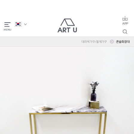
대리석가구/철재가구
콘솔화장대