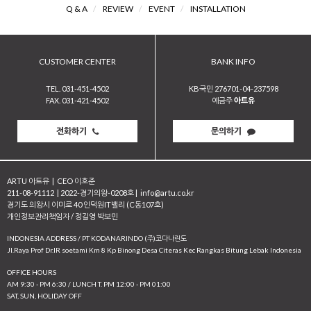
Q & A
/
REVIEW
/
EVENT
/
INSTALLATION
CUSTOMER CENTER
BANK INFO
TEL. 031-451-4502
KB국민 276701-04-237598
FAX. 031-421-4502
예금주
아트유
전화하기
문의하기
ARTU 아트유
|
CEO 이호준
211-08-91112
|
2022-경기의왕-0208호
|
info@artu.co.kr
경기도 의왕시 이미로 40 인덕원IT밸리 (C동107호)
개인정보관리책임자 / 정길영 박보민
INDONESIA ADDRESS / PT KODANARINDO (주)코다나린도
JI.Raya Prof Dr.IR soetami Km 8 Kp Binong Desa Citeras Kec Rangkas Bitung Lebak Indonesia
OFFICE HOURS
AM 9:30 - PM 6:30 / LUNCH T. PM 12:00 - PM 01:00
SAT, SUN, HOLIDAY OFF