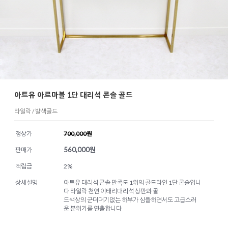
아트유 아르마블 1단 대리석 콘솔 골드
라일락 / 발색골드
정상가
700,000원
560,000
원
판매가
적립금
2%
상세설명
아트유 대리석 콘솔 만족도 1위의 골드라인 1단 콘솔입니
다 라일락 천연 이태리대리석 상판와 골
드색상의 군더더기없는 하부가 심플하면서도 고급스러
운 분위기를 연출합니다