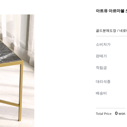
아트유 아르마블 
골드분체도장 / 네
소비자가
판매가
적립금
대리석종
배송비
0
Total Price
won