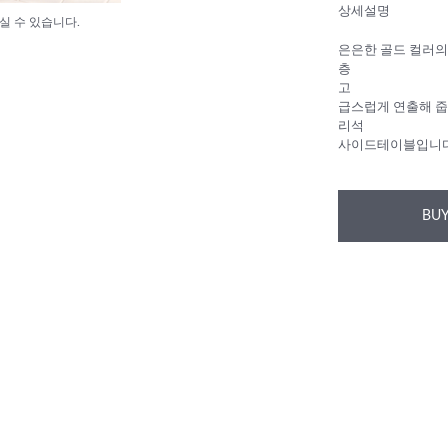
상세설명
실 수 있습니다.
은은한 골드 컬러의
층
고
급스럽게 연출해 줍
리석
사이드테이블입니
BUY