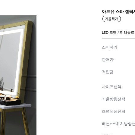
아트유 스타 갤럭
LED 조명 / 미러골드
소비자가
판매가
적립금
사이즈선택
거울방향선택
조명색상선택
배선+스위치방향