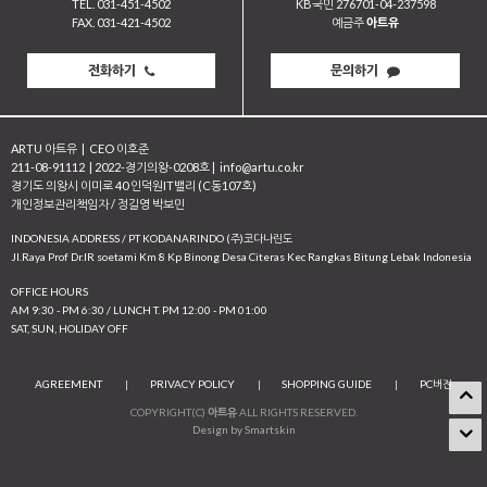
TEL. 031-451-4502
KB국민 276701-04-237598
FAX. 031-421-4502
예금주
아트유
전화하기
문의하기
ARTU 아트유
|
CEO 이호준
211-08-91112
|
2022-경기의왕-0208호
|
info@artu.co.kr
경기도 의왕시 이미로 40 인덕원IT밸리 (C동107호)
개인정보관리책임자 / 정길영 박보민
INDONESIA ADDRESS / PT KODANARINDO (주)코다나린도
JI.Raya Prof Dr.IR soetami Km 8 Kp Binong Desa Citeras Kec Rangkas Bitung Lebak Indonesia
OFFICE HOURS
AM 9:30 - PM 6:30 / LUNCH T. PM 12:00 - PM 01:00
SAT, SUN, HOLIDAY OFF
AGREEMENT
|
PRIVACY POLICY
|
SHOPPING GUIDE
|
PC버전
COPYRIGHT(C)
아트유
ALL RIGHTS RESERVED.