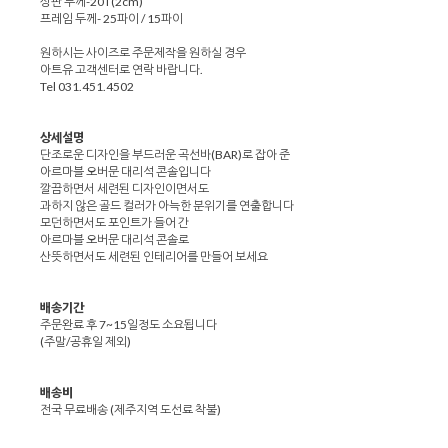
상판 두께-20T(2cm)
프레임 두께- 25파이 / 15파이
원하시는 사이즈로 주문제작을 원하실 경우
아트유 고객센터로 연락 바랍니다.
Tel 031.451.4502
상세설명
단조로운 디자인을 부드러운 곡선바(BAR)로 잡아 준
아르마블 오버문 대리석 콘솔입니다
깔끔하면서 세련된 디자인이면서도
과하지 않은 골드 컬러가 아늑한 분위기를 연출합니다
모던하면서도 포인트가 들어 간
아르마블 오버문 대리석 콘솔로
산뜻하면서도 세련된 인테리어를 만들어 보세요
배송기간
주문완료 후 7~15일정도 소요됩니다
(주말/공휴일 제외)
배송비
전국 무료배송 (제주지역 도선료 착불)