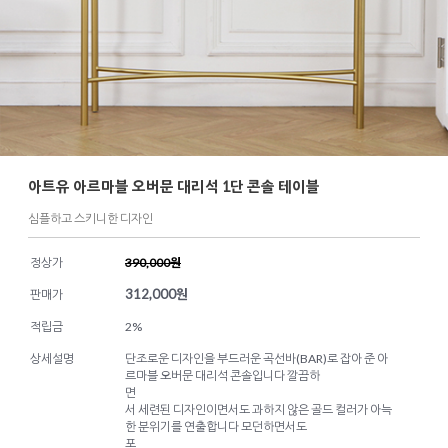
아트유 아르마블 오버문 대리석 1단 콘솔 테이블
심플하고 스키니한 디자인
정상가
390,000원
312,000
원
판매가
적립금
2%
상세설명
단조로운 디자인을 부드러운 곡선바(BAR)로 잡아 준 아
르마블 오버문 대리석 콘솔입니다 깔끔하
면
서 세련된 디자인이면서도 과하지 않은 골드 컬러가 아늑
한 분위기를 연출합니다 모던하면서도
포