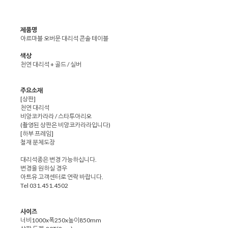
제품명
아르마블 오버문 대리석 콘솔 테이블
색상
천연 대리석 + 골드 / 실버
주요소재
[상판]
천연 대리석
비앙코카라라 / 스타투아리오
(촬영된 상판은 비앙코카라라입니다)
[하부 프레임]
철재 분체도장
대리석종은 변경 가능하십니다.
변경을 원하실 경우
아트유 고객센터로 연락 바랍니다.
Tel 031.451.4502
사이즈
너비1000x폭250x높이850mm