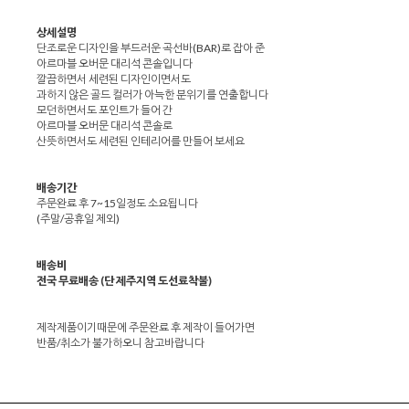
상세설명
단조로운 디자인을 부드러운 곡선바(BAR)로 잡아 준
아르마블 오버문 대리석 콘솔입니다
깔끔하면서 세련된 디자인이면서도
과하지 않은 골드 컬러가 아늑한 분위기를 연출합니다
모던하면서도 포인트가 들어 간
아르마블 오버문 대리석 콘솔로
산뜻하면서도 세련된 인테리어를 만들어 보세요
배송기간
주문완료 후 7~15일정도 소요됩니다
(주말/공휴일 제외)
배송비
전국 무료배송 (단 제주지역 도선료착불)
제작제품이기때문에 주문완료 후 제작이 들어가면
반품/취소가 불가하오니 참고바랍니다