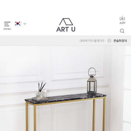
대리석가구/철재가구
콘솔화장대