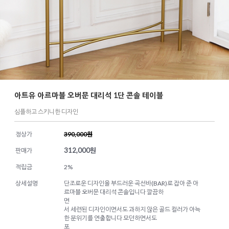
아트유 아르마블 오버문 대리석 1단 콘솔 테이블
심플하고 스키니한 디자인
정상가
390,000원
312,000
원
판매가
적립금
2%
상세설명
단조로운 디자인을 부드러운 곡선바(BAR)로 잡아 준 아
르마블 오버문 대리석 콘솔입니다 깔끔하
면
서 세련된 디자인이면서도 과하지 않은 골드 컬러가 아늑
한 분위기를 연출합니다 모던하면서도
포