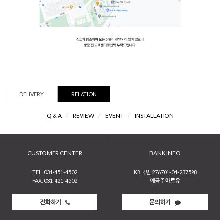
DELIVERY
RELATION
Q & A
/
REVIEW
/
EVENT
/
INSTALLATION
CUSTOMER CENTER
BANK INFO
TEL. 031-451-4502
KB국민 276701-04-237598
FAX. 031-421-4502
예금주
아트유
전화하기
문의하기