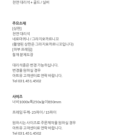
천연 대리석 + 골드 / 실버
주요소재
[상판]
천연 대리석
네로마퀴나 / 그라지오까르니꼬
(촬영된 상판은 그라지오까르니꼬입니다)
[하부 프레임]
철재 분체도장
대리석종은 변경 가능하십니다.
변경을 원하실 경우
아트유 고객센터로 연락 바랍니다.
Tel 031.451.4502
사이즈
너비1000x폭250x높이850mm
프레임 두께- 25파이 / 15파이
원하시는 사이즈로 주문제작을 원하실 경우
아트유 고객센터로 연락 바랍니다.
Tel 031.451.4502