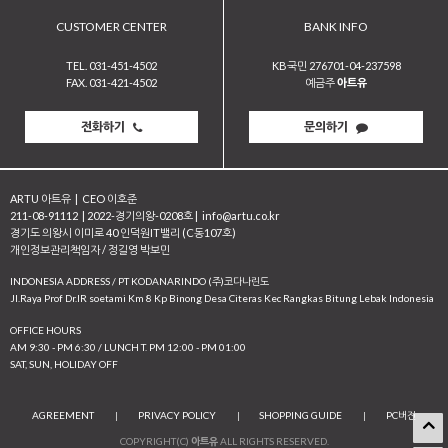
CUSTOMER CENTER
BANK INFO
TEL. 031-451-4502
KB국민 276701-04-237598
FAX. 031-421-4502
예금주
아트유
전화하기
문의하기
ARTU 아트유
|
CEO 이호준
211-08-91112
|
2022-경기의왕-0208호
|
info@artu.co.kr
경기도 의왕시 이미로 40 인덕원IT밸리 (C동107호)
개인정보관리책임자 / 정길영 박보민
INDONESIA ADDRESS / PT KODANARINDO (주)코다나린도
JI.Raya Prof Dr.IR soetami Km 8 Kp Binong Desa Citeras Kec Rangkas Bitung Lebak Indonesia
OFFICE HOURS
AM 9:30 - PM 6:30 / LUNCH T. PM 12:00 - PM 01:00
SAT, SUN, HOLIDAY OFF
AGREEMENT
|
PRIVACY POLICY
|
SHOPPING GUIDE
|
PC버전
COPYRIGHT(C)
아트유
ALL RIGHTS RESERVED.