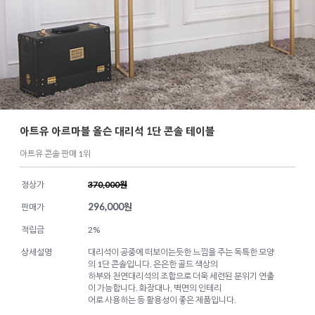
아트유 아르마블 올슨 대리석 1단 콘솔 테이블
아트유 콘솔 판매 1위
정상가
370,000원
296,000
원
판매가
적립금
2%
상세설명
대리석이 공중에 떠보이는듯한 느낌을 주는 독특한 모양
의 1단 콘솔입니다. 은은한 골드 색상의
하부와 천연대리석의 조합으로 더욱 세련된 분위기 연출
이 가능합니다. 화장대나, 벽면의 인테리
어로 사용하는 등 활용성이 좋은 제품입니다.