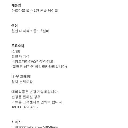
제품명
아르마블 올슨 1단 콘솔 테이블
색상
천연 대리석 + 골드 / 실버
주요소재
[상판]
천연 대리석
비앙코카라라/스타투아리오
(촬영된 상판은 비앙코카라라입니다)
[하부 프레임]
철재 분체도장
대리석종은 변경 가능하십니다.
변경을 원하실 경우
아트유 고객센터로 연락 바랍니다.
Tel 031.451.4502
사이즈
너비1000x폭250x높이850mm