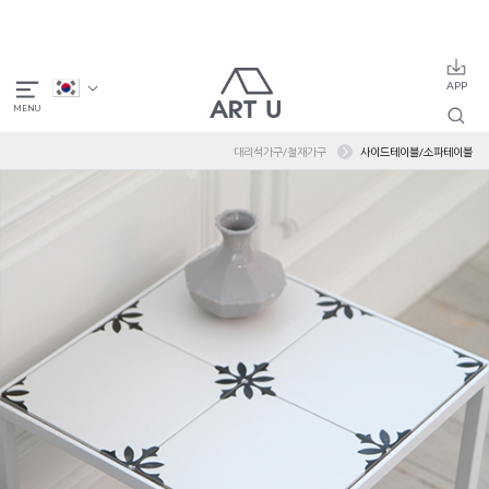
대리석가구/철재가구
사이드테이블/소파테이블