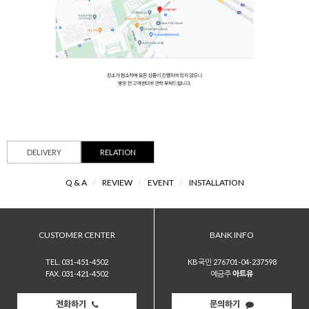
DELIVERY
RELATION
Q & A
/
REVIEW
/
EVENT
/
INSTALLATION
CUSTOMER CENTER
BANK INFO
TEL. 031-451-4502
KB국민 276701-04-237598
FAX. 031-421-4502
예금주
아트유
전화하기
문의하기