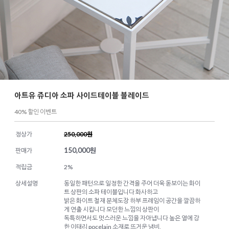
아트유 쥬디아 소파 사이드테이블 블레이드
40% 할인 이벤트
정상가
250,000원
150,000
원
판매가
적립금
2%
상세설명
동일한 패턴으로 일정한 간격을 주어 더욱 돋보이는 화이
트 상판의 소파 테이블입니다 화사하고
밝은 화이트 철재 분체도장 하부 프레임이 공간을 깔끔하
게 연출 시킵니다 모던한 느낌의 상판이
독특하면서도 멋스러운 느낌을 자아냅니다 높은 열에 강
한 이태리 pocelain 소재로 뜨거운 냄비,