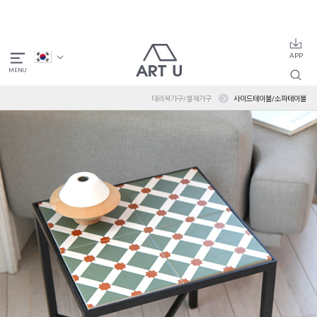
대리석가구/철재가구
사이드테이블/소파테이블