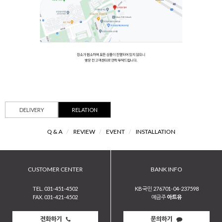
DELIVERY
RELATION
Q & A
/
REVIEW
/
EVENT
/
INSTALLATION
CUSTOMER CENTER
BANK INFO
TEL. 031-451-4502
KB국민 276701-04-237598
FAX. 031-421-4502
예금주
아트유
전화하기
문의하기