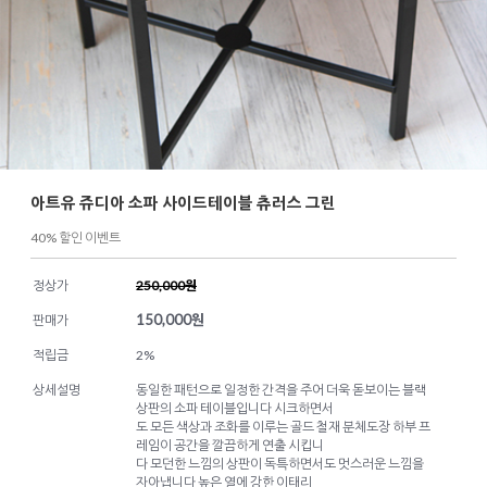
아트유 쥬디아 소파 사이드테이블 츄러스 그린
40% 할인 이벤트
정상가
250,000원
150,000
원
판매가
적립금
2%
상세설명
동일한 패턴으로 일정한 간격을 주어 더욱 돋보이는 블랙
상판의 소파 테이블입니다 시크하면서
도 모든 색상과 조화를 이루는 골드 철재 분체도장 하부 프
레임이 공간을 깔끔하게 연출 시킵니
다 모던한 느낌의 상판이 독특하면서도 멋스러운 느낌을
자아냅니다 높은 열에 강한 이태리