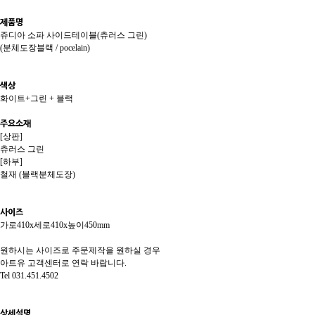
제품명
쥬디아 소파 사이드테이블(츄러스 그린)
(분체도장블랙 /
pocelain
)
색상
화이트+그린 + 블랙
주요소재
[상판]
츄러스 그린
[하부]
철재 (블랙분체도장)
사이즈
가로410x세로410x높이450mm
원하시는 사이즈로 주문제작을 원하실 경우
아트유 고객센터로 연락 바랍니다.
Tel 031.451.4502
상세설명