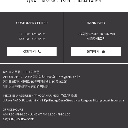
Q & A
/
REVIEW
/
EVENT
/
INSTALLATION
CUSTOMER CENTER
BANK INFO
TEL. 031-451-4502
KB국민 276701-04-237598
FAX. 031-421-4502
예금주
아트유
전화하기
문의하기
ARTU 아트유
|
CEO 이호준
211-08-91112
|
2022-경기의왕-0208호
|
info@artu.co.kr
경기도 의왕시 이미로 40 인덕원IT밸리 (C동107호)
개인정보관리책임자 / 정길영 박보민
INDONESIA ADDRESS / PT KODANARINDO (주)코다나린도
JI.Raya Prof Dr.IR soetami Km 8 Kp Binong Desa Citeras Kec Rangkas Bitung Lebak Indonesia
OFFICE HOURS
AM 9:30 - PM 6:30 / LUNCH T. PM 12:00 - PM 01:00
SAT, SUN, HOLIDAY OFF