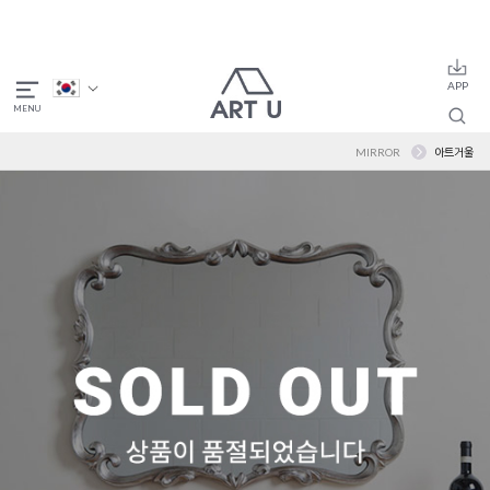
MIRROR
아트거울