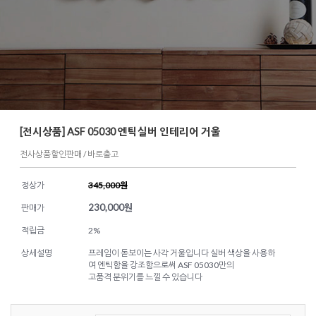
[전시상품] ASF 05030 엔틱실버 인테리어 거울
전사상품할인판매 / 바로출고
정상가
345,000원
230,000
원
판매가
적립금
2%
상세설명
프레임이 돋보이는 사각 거울입니다 실버 색상을 사용하
여 엔틱함을 강조함으로써 ASF 05030만의
고품격 분위기를 느낄 수 있습니다