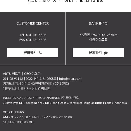
Q & A
/
REVIEW
/
EVENT
/
INSTALLATION
CUSTOMER CENTER
BANK INFO
TEL. 031-451-4502
KB국민 276701-04-237598
FAX. 031-421-4502
예금주
아트유
전화하기
문의하기
ARTU 아트유
|
CEO 이호준
211-08-91112
|
2022-경기의왕-0208호
|
info@artu.co.kr
경기도 의왕시 이미로 40 인덕원IT밸리 (C동107호)
개인정보관리책임자 / 정길영 박보민
INDONESIA ADDRESS / PT KODANARINDO (주)코다나린도
JI.Raya Prof Dr.IR soetami Km 8 Kp Binong Desa Citeras Kec Rangkas Bitung Lebak Indonesia
OFFICE HOURS
AM 9:30 - PM 6:30 / LUNCH T. PM 12:00 - PM 01:00
SAT, SUN, HOLIDAY OFF