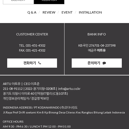
Q & A
/
REVIEW
/
EVENT
/
INSTALLATION
CUSTOMER CENTER
BANK INFO
TEL. 031-451-4502
KB국민 276701-04-237598
FAX. 031-421-4502
예금주
아트유
전화하기
문의하기
ARTU 아트유
|
CEO 이호준
211-08-91112
|
2022-경기의왕-0208호
|
info@artu.co.kr
경기도 의왕시 이미로 40 인덕원IT밸리 (C동107호)
개인정보관리책임자 / 정길영 박보민
INDONESIA ADDRESS / PT KODANARINDO (주)코다나린도
JI.Raya Prof Dr.IR soetami Km 8 Kp Binong Desa Citeras Kec Rangkas Bitung Lebak Indonesia
OFFICE HOURS
AM 9:30 - PM 6:30 / LUNCH T. PM 12:00 - PM 01:00