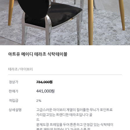
아트유 메이디 테라조 식탁테이블
테라조 / 아이보리
정상가
736,000원
441,000
원
판매가
적립금
2%
상세설명
고급스러운 아이보리 계열의 컬러풀한 무늬가 포인트로
자리잡고있는 트렌디한 테라조입니다 골
드
분체도장 프레임을 두어 튼튼하고 안정감 있는 식탁테이
블로 재탄생 하였습니다 가구와 소품 컬