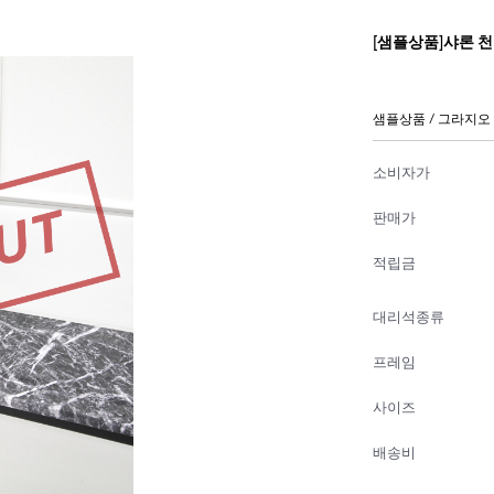
[샘플상품]샤론 
샘플상품 / 그라지오 
소비자가
판매가
적립금
대리석종류
프레임
사이즈
배송비