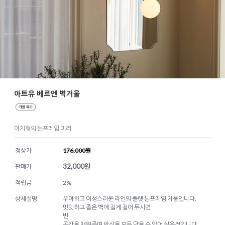
아트유 베르엔 벽거울
아치형의 논프레임 미러
정상가
176,000원
32,000
원
판매가
적립금
2%
상세설명
우아하고 여성스러운 라인의 플랫 논프레임 거울입니다.
밋밋하고 좁은 벽에 길게 걸어 두시면
빈
공간을 채워주며 반신을 모두 담을 수 있어 실용적입니다.