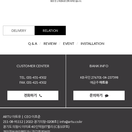
DELIVERY
RELATION
Q & A
/
REVIEW
/
EVENT
/
INSTALLATION
CUSTOMER CENTER
BANK INFO
TEL. 031-451-4502
KB국민 276701-04-237598
FAX. 031-421-4502
예금주
아트유
전화하기
문의하기
ARTU 아트유
|
CEO 이호준
211-08-91112
|
2022-경기의왕-0208호
|
info@artu.co.kr
경기도 의왕시 이미로 40 인덕원IT밸리 (C동107호)
개인정보관리책임자 / 정길영 박보민