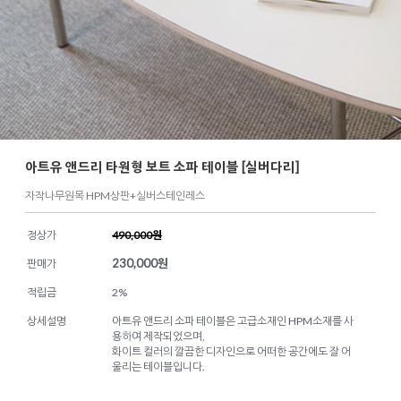
아트유 앤드리 타원형 보트 소파 테이블 [실버다리]
자작나무원목 HPM상판+실버스테인레스
정상가
490,000원
230,000
원
판매가
적립금
2%
상세설명
아트유 앤드리 소파 테이블은 고급소재인 HPM소재를 사
용하여 제작되었으며,
화이트 컬러의 깔끔한 디자인으로 어떠한 공간에도 잘 어
울리는 테이블입니다.