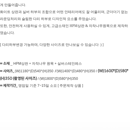
게 만들어줍니다.
화이트 상판과 실버 하부의 조합으로 어떤 인테리어에도 잘 어울리며, 군더더기 없는
라운딩처리와
슬림한 다리 하부로 디자인적 요소를 주었습니다.
또한, 안전하게 사용하실 수 있게,
고급소재인 HPM상판 & 자작나무원목으로 제작하
였습니다.
[ 다리하부변경 가능하며, 다양한 사이즈로 만나보실 수 있습니다 :) ]
≡ 소재
_ HPM상판 + 자작나무 원목 + 실버스테인레스
(W)1600*(D)580*
≡ 사이즈
_
/
(W)1180*(D)540*(H)350
(W)1400*(D)480*(H)350 /
(H)350 (촬영된 사이즈)
/ (W)1800*(D)580*(H)350
≡ 제작기간_
영업일 기준 7~15일 소요 [ 주문제작 상품 ]