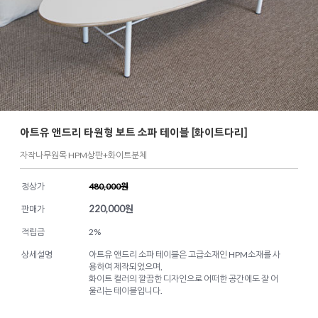
아트유 앤드리 타원형 보트 소파 테이블 [화이트다리]
자작나무원목 HPM상판+화이트분체
정상가
480,000원
220,000
원
판매가
적립금
2%
상세설명
아트유 앤드리 소파 테이블은 고급소재인 HPM소재를 사
용하여 제작되었으며,
화이트 컬러의 깔끔한 디자인으로 어떠한 공간에도 잘 어
울리는 테이블입니다.