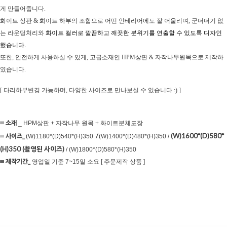
게 만들어줍니다.
화이트 상판 & 화이트 하부의 조합으로 어떤 인테리어에도 잘 어울리며, 군더더기 없
는 라운딩처리와
화이트 컬러로 깔끔하고 깨끗한 분위기를 연출할 수 있도록 디자인
했습니다.
또한, 안전하게 사용하실 수 있게,
고급소재인 HPM상판 & 자작나무원목으로 제작하
였습니다.
[ 다리하부변경 가능하며, 다양한 사이즈로 만나보실 수 있습니다 :) ]
≡ 소재
_ HPM상판 + 자작나무 원목 + 화이트분체도장
(W)1600*(D)580*
≡ 사이즈
_
/
(W)1180*(D)540*(H)350
(W)1400*(D)480*(H)350 /
(H)350 (촬영된 사이즈)
/ (W)1800*(D)580*(H)350
≡ 제작기간_
영업일 기준 7~15일 소요 [ 주문제작 상품 ]