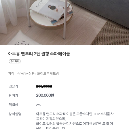
아트유 앤드리 2단 원형 소파테이블
자작나무HPM상판+화이트분체도장
정상가
200,000원
200,000
원
판매가
적립금
2%
상세설명
아트유 앤드리 소파 테이블은 고급소재인 HPM소재를 사
용하여 제작되었으며,
화이트 컬러의 깔끔한 디자인으로 어떠한 공간에도 잘 어
울리는 테이블입니다.