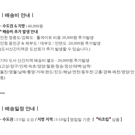
ㅣ배송비 안내ㅣ
- 수도권 & 지방 :
40,000원
* 배송비 추가 발생 안내
인천 영종도/강화도 : 톨게이트 비용 20,000원 추가발생
인청 옹진군 & 제부도 / 대부도 / 안면도 -20,000원 추가발생
(도서산간지역은 도선료가 추가 발생할 수 있습니다.)
기타 도서 산간지역 배송비 별도 - 20,000원 추가발생
(고성/양구/인제/속초/양양/철원/청송/정선/태백/삼척/
울진/영월/남해/통영/거제/완도/진도/해남/연천/동두천/고흥/경북-예천/영양/안
동)
ㅡ
ㅣ배송일정 안내ㅣ
"
"
- 수도권 :
/ 지방 지역 :
[
ㅣ
미조립
]
3-5일 소요
5-10일
영업일 기준
상품