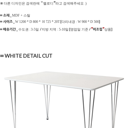
"
"
※
다른 디자인은 검색란에
멜로디
라고 검색해주세요 :)
≡ 소재 _
MDF + 스틸
≡ 사이즈 _
[
]
W 1200 * D 800 * H 725 * 20T
다리내경 : W 900 * D 500
"
"
≡ 배송기간 _
/
[
/
미조립
]
수도권 :
3-5일
지방 지역 : 5-10일
영업일 기준
상품
≡ WHITE DETAIL CUT