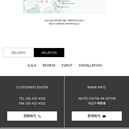
DELIVERY
RELATION
Q & A
/
REVIEW
/
EVENT
/
INSTALLATION
CUSTOMER CENTER
BANK INFO
TEL. 031-451-4502
KB국민 276701-04-237598
FAX. 031-421-4502
예금주
아트유
전화하기
문의하기