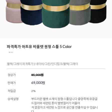
파격특가 아트유 비올렛 원형 스툴 5 Color
블랙/그레이 파격특가:) 네이비/그린/인디핑크/블랙/그레이
정상가
85,000원
69,000
원
판매가
적립금
2%
상세설명
부드러운 벨벳 소재의 원형 스툴입니다 중앙쪽에 유광골
드컬러와 세련된 톤의 벨벳컬러가 어울어
져 깔끔하고 세련된 느낌으로 공간을 연출하실 수 있습니
다