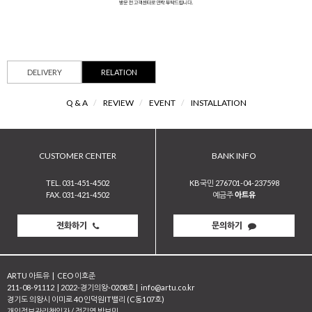
DELIVERY
RELATION
Q & A
/
REVIEW
/
EVENT
/
INSTALLATION
CUSTOMER CENTER
BANK INFO
TEL. 031-451-4502
KB국민 276701-04-237598
FAX. 031-421-4502
예금주
아트유
전화하기
문의하기
ARTU 아트유
|
CEO 이호준
211-08-91112
|
2022-경기의왕-0208호
|
info@artu.co.kr
경기도 의왕시 이미로 40 인덕원IT밸리 (C동107호)
개인정보관리책임자 / 정길영 박보민