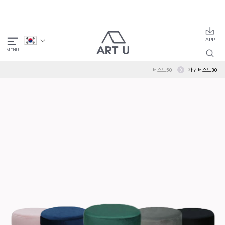
베스트50
가구 베스트30