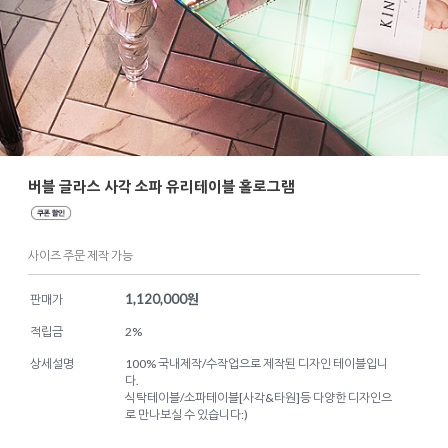
버블 글라스 사각 소파 유리테이블 홀로그램
사이즈 주문 제작 가능
1,120,000
원
판매가
적립금
2%
상세설명
100% 국내제작/수작업으로 제작된 디자인 테이블입니
다.
식탁테이블/소파테이블[사각&타원]등 다양한 디자인으
로 만나보실 수 있습니다:)