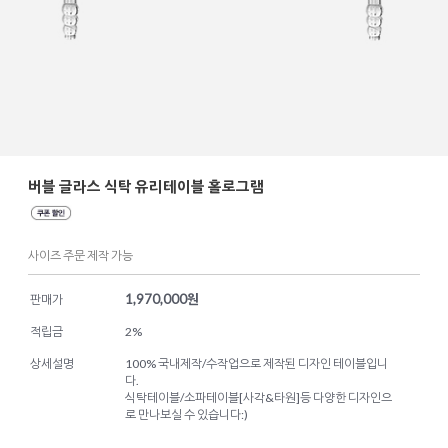
버블 글라스 식탁 유리테이블 홀로그램
사이즈 주문 제작 가능
1,970,000
원
판매가
적립금
2%
상세설명
100% 국내제작/수작업으로 제작된 디자인 테이블입니
다.
식탁테이블/소파테이블[사각&타원]등 다양한 디자인으
로 만나보실 수 있습니다:)