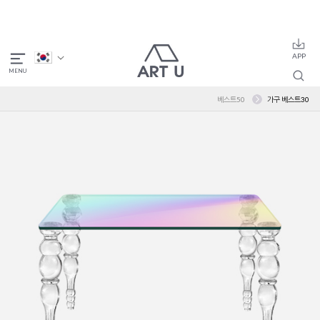
베스트50
가구 베스트30