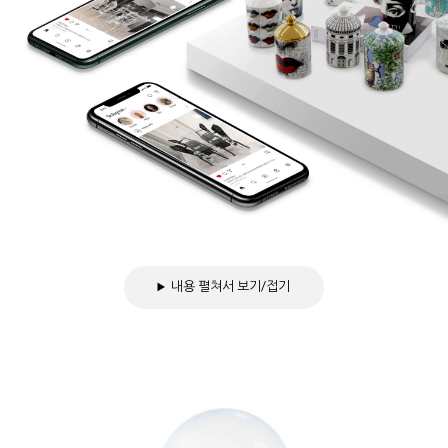
내용 펼쳐서 보기/접기