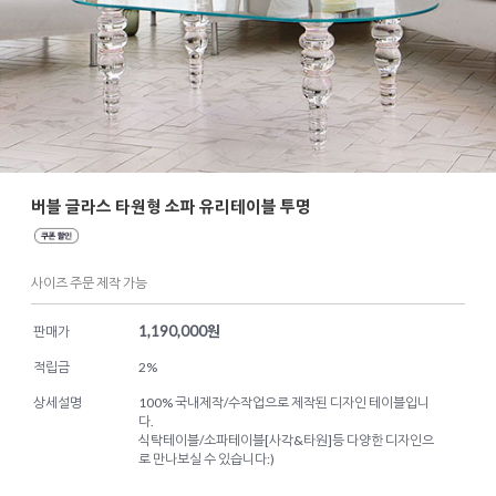
버블 글라스 타원형 소파 유리테이블 투명
사이즈 주문 제작 가능
1,190,000
원
판매가
적립금
2%
상세설명
100% 국내제작/수작업으로 제작된 디자인 테이블입니
다.
식탁테이블/소파테이블[사각&타원]등 다양한 디자인으
로 만나보실 수 있습니다:)