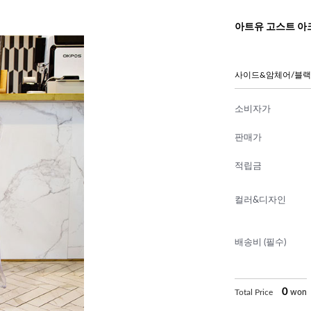
아트유 고스트 아
사이드&암체어/블랙
소비자가
판매가
적립금
컬러&디자인
배송비 (필수)
0
Total Price
won