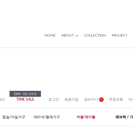
HOME
ABOUT
COLLECTION
PROJECT
DAY
-10
:
-21
:
0
NLY
TIME SALE
로그인
회원가입
장바구니
0
주문조회
마
침실/거실가구
대리석/철재가구
버블 테이블
패브릭 / 