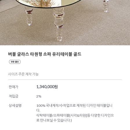
버블 글라스 타원형 소파 유리테이블 골드
사이즈 주문 제작 가능
1,340,000
원
판매가
적립금
2%
상세설명
100% 국내제작/수작업으로 제작된 디자인 테이블입니
다.
식탁테이블/소파테이블[사각&타원]등 다양한 디자인으
로 만나보실 수 있습니다:)