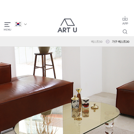
베스트50
가구 베스트30