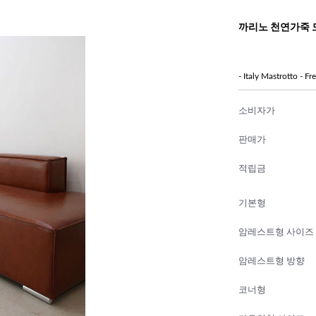
까리노 천연가죽 
- Italy Mastrotto - F
소비자가
판매가
적립금
기본형
암레스트형 사이즈
암레스트형 방향
코너형