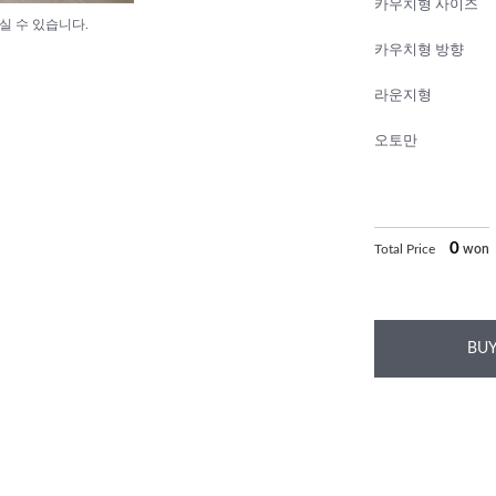
카우치형 사이즈
실 수 있습니다.
카우치형 방향
라운지형
오토만
0
Total Price
won
BUY