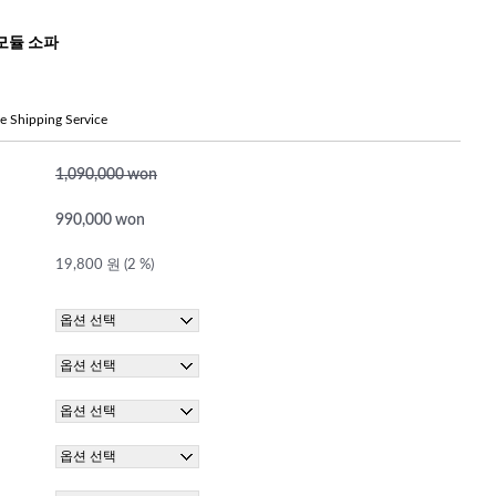
모듈 소파
ree Shipping Service
1,090,000 won
990,000 won
19,800 원 (2 %)