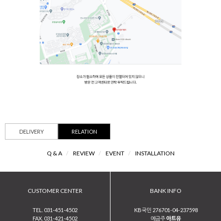
DELIVERY
RELATION
Q & A
/
REVIEW
/
EVENT
/
INSTALLATION
CUSTOMER CENTER
BANK INFO
TEL. 031-451-4502
KB국민 276701-04-237598
FAX. 031-421-4502
예금주
아트유