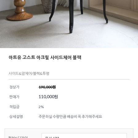
아트유 고스트 아크릴 사이드체어 블랙
사이드&암체어/블랙&투명
정상가
190,000원
110,000
원
판매가
적립금
2%
상세설명
주문하실 수량만큼 배송비 꼭 추가해주세요