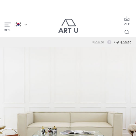
베스트50
가구 베스트30