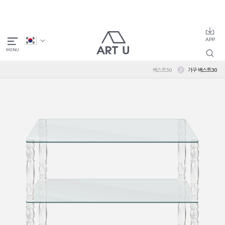
베스트50
가구 베스트30