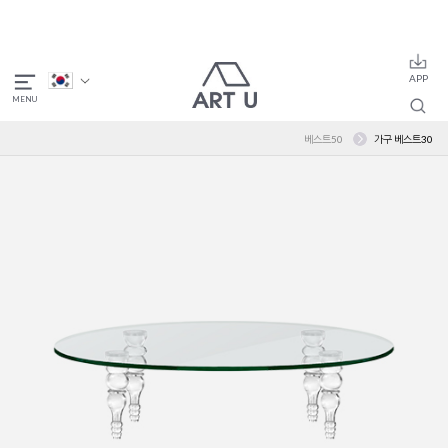
베스트50
가구 베스트30