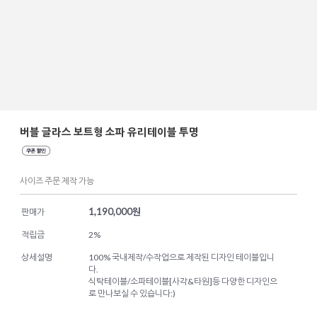
버블 글라스 보트형 소파 유리테이블 투명
사이즈 주문 제작 가능
1,190,000
원
판매가
적립금
2%
상세설명
100% 국내제작/수작업으로 제작된 디자인 테이블입니
다.
식탁테이블/소파테이블[사각&타원]등 다양한 디자인으
로 만나보실 수 있습니다:)