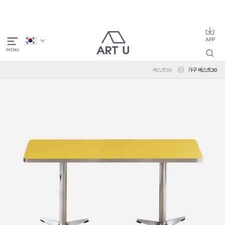
베스트50
가구 베스트30