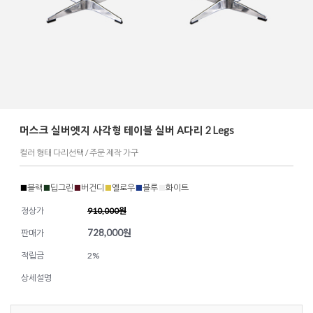
머스크 실버엣지 사각형 테이블 실버 A다리 2 Legs
컬러 형태 다리선택 / 주문 제작 가구
■
블랙
■
딥그린
■
버건디
■
옐로우
■
블루
■
화이트
정상가
910,000원
728,000
원
판매가
적립금
2%
상세설명