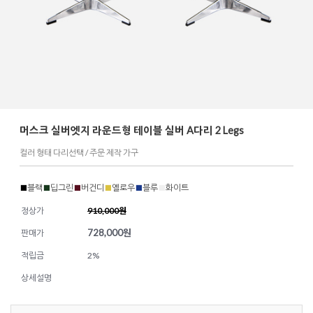
머스크 실버엣지 라운드형 테이블 실버 A다리 2 Legs
컬러 형태 다리선택 / 주문 제작 가구
■
블랙
■
딥그린
■
버건디
■
옐로우
■
블루
■
화이트
정상가
910,000원
728,000
원
판매가
적립금
2%
상세설명