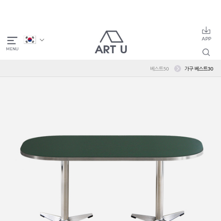
베스트50
가구 베스트30