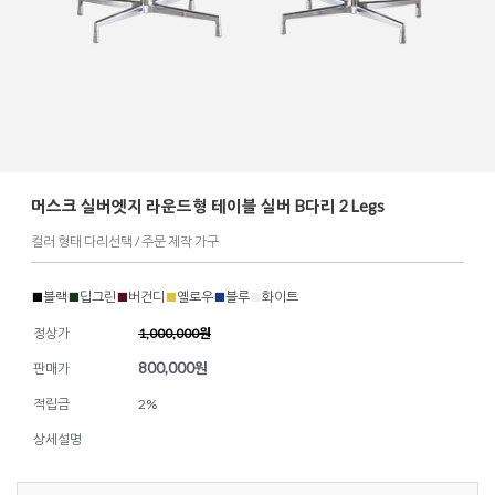
머스크 실버엣지 라운드형 테이블 실버 B다리 2 Legs
컬러 형태 다리선택 / 주문 제작 가구
■
블랙
■
딥그린
■
버건디
■
옐로우
■
블루
■
화이트
정상가
1,000,000원
800,000
원
판매가
적립금
2%
상세설명