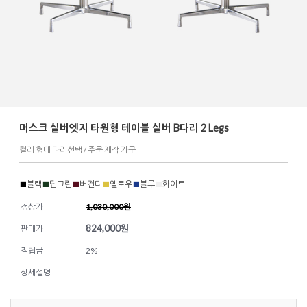
머스크 실버엣지 타원형 테이블 실버 B다리 2 Legs
컬러 형태 다리선택 / 주문 제작 가구
■
블랙
■
딥그린
■
버건디
■
옐로우
■
블루
■
화이트
정상가
1,030,000원
824,000
원
판매가
적립금
2%
상세설명