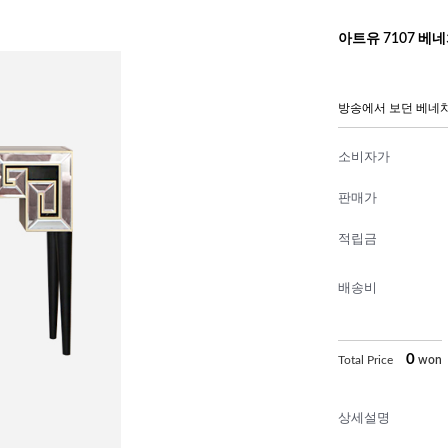
아트유 7107 베
방송에서 보던 베네
소비자가
판매가
적립금
배송비
0
Total Price
won
상세설명