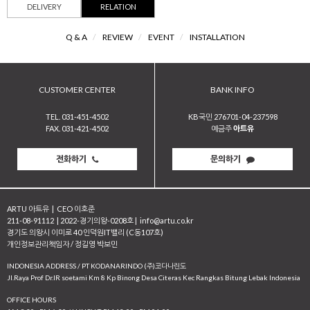
DELIVERY
RELATION
Q & A
/
REVIEW
/
EVENT
/
INSTALLATION
CUSTOMER CENTER
BANK INFO
TEL. 031-451-4502
KB국민 276701-04-237598
FAX. 031-421-4502
예금주
아트유
전화하기
문의하기
ARTU 아트유
|
CEO 이호준
211-08-91112
|
2022-경기의왕-0208호
|
info@artu.co.kr
경기도 의왕시 이미로 40 인덕원IT밸리 (C동107호)
개인정보관리책임자 / 정길영 박보민
INDONESIA ADDRESS / PT KODANARINDO (주)코다나린도
JI.Raya Prof Dr.IR soetami Km 8 Kp Binong Desa Citeras Kec Rangkas Bitung Lebak Indonesia
OFFICE HOURS