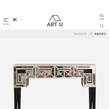
베네치안가구
콘솔화장대