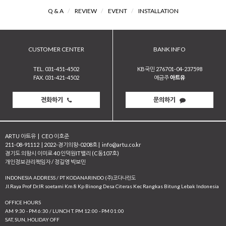
Q & A
/
REVIEW
/
EVENT
/
INSTALLATION
CUSTOMER CENTER
BANK INFO
TEL. 031-451-4502
KB국민 276701-04-237598
FAX. 031-421-4502
예금주
아트유
전화하기
문의하기
ARTU 아트유
|
CEO 이호준
211-08-91112
|
2022-경기의왕-0208호
|
info@artu.co.kr
경기도 의왕시 이미로 40 인덕원IT밸리 (C동107호)
개인정보관리책임자 / 정길영 박보민
INDONESIA ADDRESS / PT KODANARINDO (주)코다나린도
JI.Raya Prof Dr.IR soetami Km 8 Kp Binong Desa Citeras Kec Rangkas Bitung Lebak Indonesia
OFFICE HOURS
AM 9:30 - PM 6:30 / LUNCH T. PM 12:00 - PM 01:00
SAT, SUN, HOLIDAY OFF