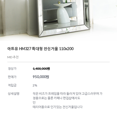
아트유 HM327 특대형 전신거울 110x200
MD 추천
정상가
1,400,000원
950,000
원
판매가
적립금
2%
상세설명
작은 비즈가 프레임을 따라 둘러져 있어 고급스러우며 가
정용으로는 물론 카페나 편집샵에서도
인
테리어용으로 인기있는 전신거울입니다